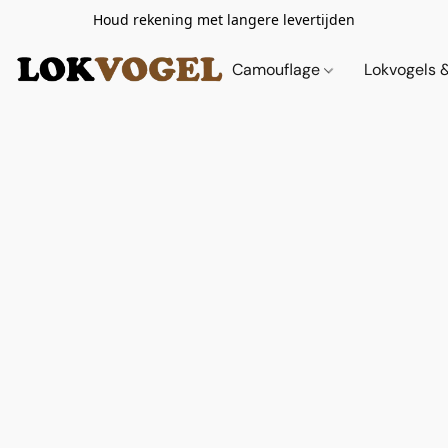
Houd rekening met langere levertijden
Camouflage
Lokvogels 