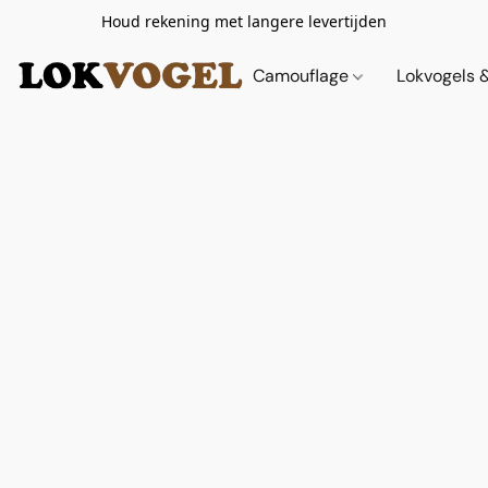
Houd rekening met langere levertijden
Camouflage
Lokvogels 