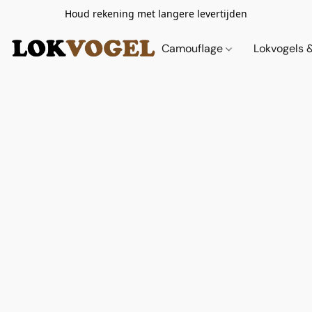
Houd rekening met langere levertijden
Camouflage
Lokvogels 