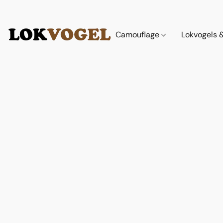
Camouflage
Lokvogels 