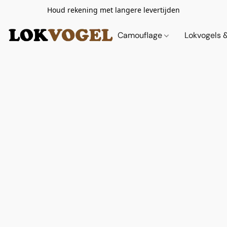
Houd rekening met langere levertijden
Camouflage
Lokvogels 