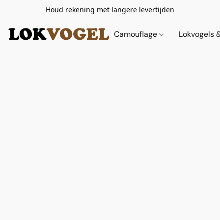
Houd rekening met langere levertijden
Camouflage
Lokvogels 