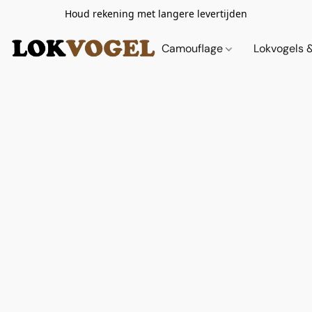
Houd rekening met langere levertijden
Camouflage
Lokvogels 