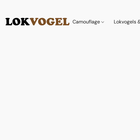
Camouflage
Lokvogels 