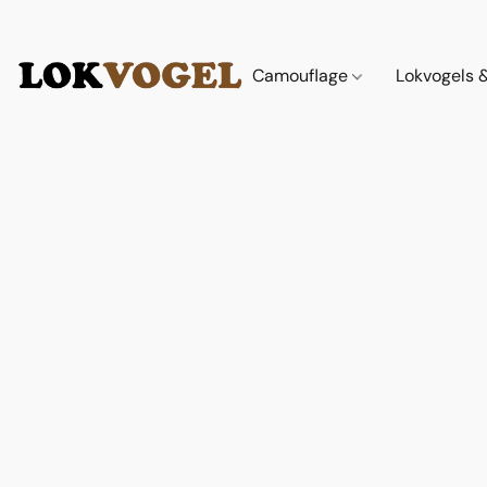
Camouflage
Lokvogels 