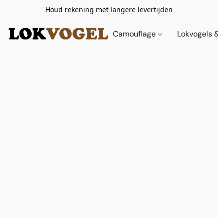
Houd rekening met langere levertijden
Camouflage
Lokvogels 