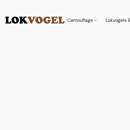
Camouflage
Lokvogels 