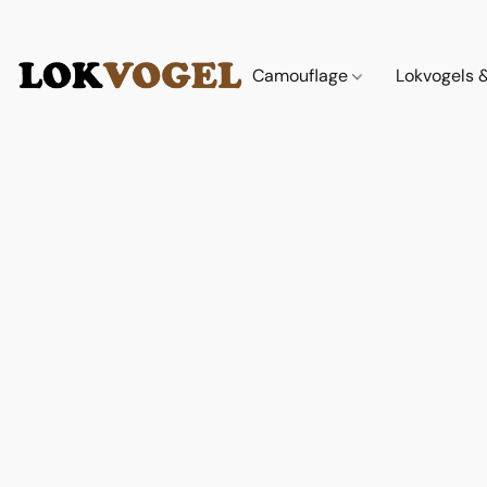
Camouflage
Lokvogels 