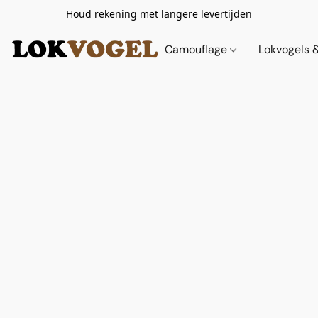
Houd rekening met langere levertijden
Camouflage
Lokvogels 