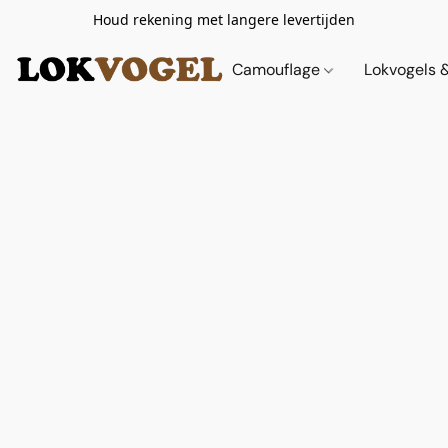
Houd rekening met langere levertijden
Camouflage
Lokvogels 