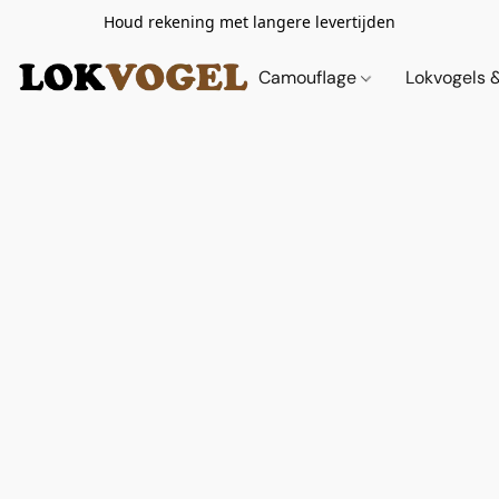
Houd rekening met langere levertijden
Camouflage
Lokvogels 