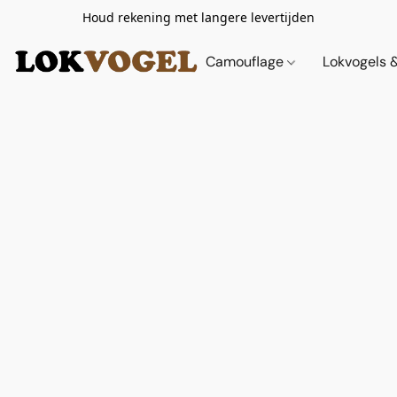
Houd rekening met langere levertijden
Camouflage
Lokvogels 