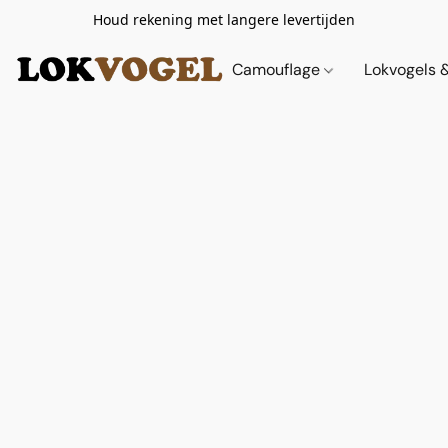
Houd rekening met langere levertijden
Camouflage
Lokvogels 