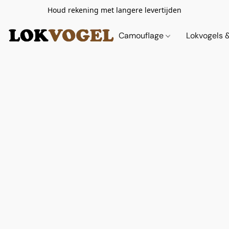
Houd rekening met langere levertijden
Camouflage
Lokvogels 